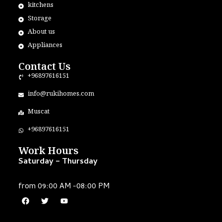
kitchens
Storage
About us
Appliances
Contact Us
+96897616151
info@rukihomes.com
Muscat
+96897616151
Work Hours
Saturday – Thursday
from 09:00 AM -08:00 PM