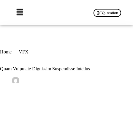
EQuotation
Home
VFX
Quam Vulputate Dignissim Suspendisse Intellus
Quam Vulputate Dignissim Suspendisse Intellus
admin
15 June، 2021
VFX