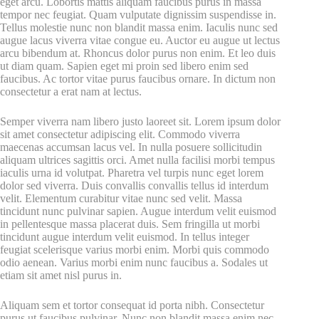
eget arcu. Lobortis mattis aliquam faucibus purus in massa
tempor nec feugiat. Quam vulputate dignissim suspendisse in.
Tellus molestie nunc non blandit massa enim. Iaculis nunc sed
augue lacus viverra vitae congue eu. Auctor eu augue ut lectus
arcu bibendum at. Rhoncus dolor purus non enim. Et leo duis
ut diam quam. Sapien eget mi proin sed libero enim sed
faucibus. Ac tortor vitae purus faucibus ornare. In dictum non
consectetur a erat nam at lectus.
Semper viverra nam libero justo laoreet sit. Lorem ipsum dolor
sit amet consectetur adipiscing elit. Commodo viverra
maecenas accumsan lacus vel. In nulla posuere sollicitudin
aliquam ultrices sagittis orci. Amet nulla facilisi morbi tempus
iaculis urna id volutpat. Pharetra vel turpis nunc eget lorem
dolor sed viverra. Duis convallis convallis tellus id interdum
velit. Elementum curabitur vitae nunc sed velit. Massa
tincidunt nunc pulvinar sapien. Augue interdum velit euismod
in pellentesque massa placerat duis. Sem fringilla ut morbi
tincidunt augue interdum velit euismod. In tellus integer
feugiat scelerisque varius morbi enim. Morbi quis commodo
odio aenean. Varius morbi enim nunc faucibus a. Sodales ut
etiam sit amet nisl purus in.
Aliquam sem et tortor consequat id porta nibh. Consectetur
purus ut faucibus pulvinar. Nunc non blandit massa enim nec