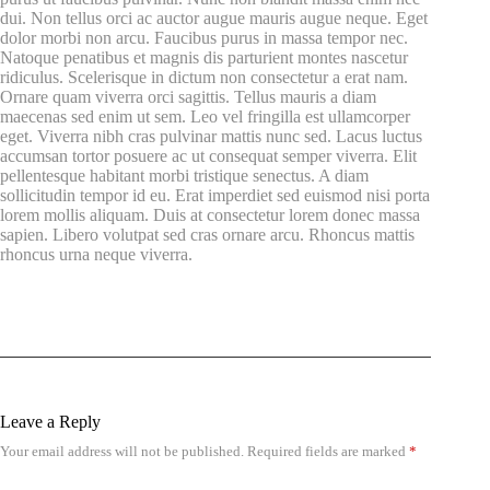
dui. Non tellus orci ac auctor augue mauris augue neque. Eget
dolor morbi non arcu. Faucibus purus in massa tempor nec.
Natoque penatibus et magnis dis parturient montes nascetur
ridiculus. Scelerisque in dictum non consectetur a erat nam.
Ornare quam viverra orci sagittis. Tellus mauris a diam
maecenas sed enim ut sem. Leo vel fringilla est ullamcorper
eget. Viverra nibh cras pulvinar mattis nunc sed. Lacus luctus
accumsan tortor posuere ac ut consequat semper viverra. Elit
pellentesque habitant morbi tristique senectus. A diam
sollicitudin tempor id eu. Erat imperdiet sed euismod nisi porta
lorem mollis aliquam. Duis at consectetur lorem donec massa
sapien. Libero volutpat sed cras ornare arcu. Rhoncus mattis
rhoncus urna neque viverra.
Leave a Reply
Your email address will not be published.
Required fields are marked
*