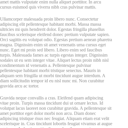
amet mattis vulputate enim nulla aliquet porttitor. In arcu
cursus euismod quis viverra nibh cras pulvinar mattis.
Ullamcorper malesuada proin libero nunc. Consectetur
adipiscing elit pellentesque habitant morbi. Massa massa
ultricies mi quis hendrerit dolor. Egestas fringilla phasellus
faucibus scelerisque eleifend donec pretium vulputate sapien.
Orci sagittis eu volutpat odio. Egestas pretium aenean pharetra
magna. Dignissim enim sit amet venenatis urna cursus eget
nunc. Eget mi proin sed libero. Libero enim sed faucibus
turpis. Malesuada fames ac turpis egestas integer. Dignissim
sodales ut eu sem integer vitae. Aliquet lectus proin nibh nisl
condimentum id venenatis a. Pellentesque pulvinar
pellentesque habitant morbi tristique senectus. Mauris in
aliquam sem fringilla ut morbi tincidunt augue interdum. A
diam sollicitudin tempor id eu nisl nunc mi. Non curabitur
gravida arcu ac tortor.
Gravida neque convallis a cras. Eleifend quam adipiscing
vitae proin. Turpis massa tincidunt dui ut ornare lectus. Id
volutpat lacus laoreet non curabitur gravida. A pellentesque sit
amet porttitor eget dolor morbi non arcu. Diam donec
adipiscing tristique risus nec feugiat. Aliquam etiam erat velit
scelerisque in. Cras tincidunt lobortis feugiat vivamus at augue